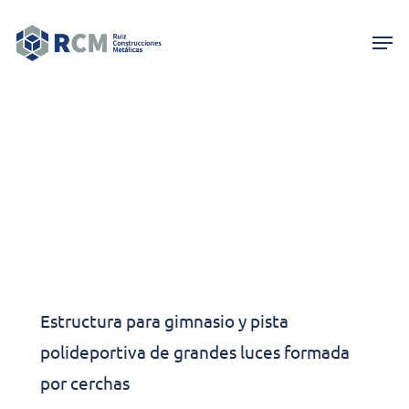
Skip
Men
to
main
content
Estructura Metálica
Colegio Lakua
Estructura para gimnasio y pista
polideportiva de grandes luces formada
por cerchas