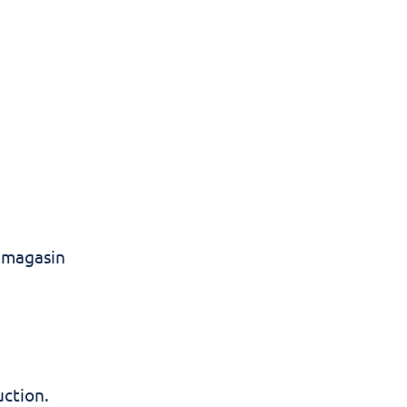
t magasin
uction.