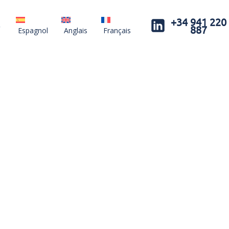
+34 941 220
SOLICITAR PRESUPUESTO
SOLI
887
Espagnol
Anglais
Français