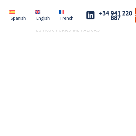
+34 941 220
SOLICITAR PRESUPUESTO
SOL
887
Spanish
English
French
ESTRUCTURAS METÁLICAS